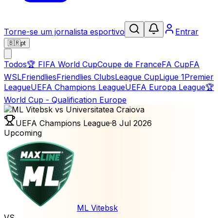
Torne-se um jornalista esportivo
Entrar
🇧🇷
pt
Todos
🏆
FIFA World Cup
Coupe de France
FA Cup
FA
WSL
Friendlies
Friendlies Clubs
League Cup
Ligue 1
Premier
League
UEFA Champions League
UEFA Europa League
🏆
World Cup - Qualification Europe
UEFA Champions League
·
8 Jul 2026
Upcoming
ML Vitebsk
VS