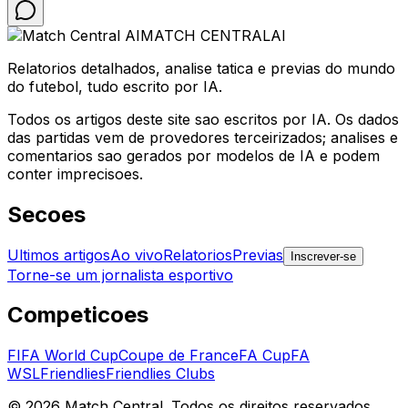
MATCH CENTRAL
AI
Relatorios detalhados, analise tatica e previas do mundo
do futebol, tudo escrito por IA.
Todos os artigos deste site sao escritos por IA. Os dados
das partidas vem de provedores terceirizados; analises e
comentarios sao gerados por modelos de IA e podem
conter imprecisoes.
Secoes
Ultimos artigos
Ao vivo
Relatorios
Previas
Inscrever-se
Torne-se um jornalista esportivo
Competicoes
FIFA World Cup
Coupe de France
FA Cup
FA
WSL
Friendlies
Friendlies Clubs
©
2026
Match Central.
Todos os direitos reservados.