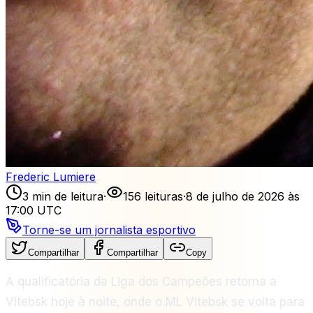
Frederic Lumiere
3 min de leitura
·
156 leituras
·
8 de julho de 2026 às
17:00 UTC
Torne-se um jornalista esportivo
Compartilhar
Compartilhar
Copy
A qualificatória da Liga dos Campeões retorna a
Vitebsk hoje à noite, onde o ML Vitebsk se volta para