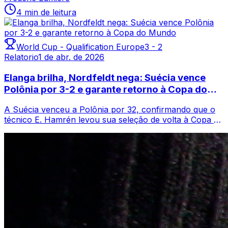
4 min de leitura
World Cup - Qualification Europe
3
-
2
Relatorio
1 de abr. de 2026
Elanga brilha, Nordfeldt nega: Suécia vence
Polônia por 3-2 e garante retorno à Copa do
Mundo
A Suécia venceu a Polônia por 32, confirmando que o
técnico E. Hamrén levou sua seleção de volta à Copa do
Mundo após uma ausência de oito a...