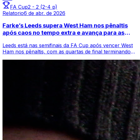
FA Cup
2
-
2
(2-4 p)
Relatorio
6 de abr. de 2026
Farke’s Leeds supera West Ham nos pênaltis
após caos no tempo extra e avança para as
semifinais da FA Cup
Leeds está nas semifinais da FA Cup após vencer West
Ham nos pênaltis, com as quartas de final terminando
em 22 após a prorrogação, antes de...