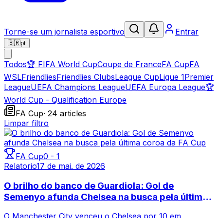
Torne-se um jornalista esportivo
Entrar
🇧🇷
pt
Todos
🏆
FIFA World Cup
Coupe de France
FA Cup
FA
WSL
Friendlies
Friendlies Clubs
League Cup
Ligue 1
Premier
League
UEFA Champions League
UEFA Europa League
🏆
World Cup - Qualification Europe
FA Cup
·
24
article
s
Limpar filtro
FA Cup
0
-
1
Relatorio
17 de mai. de 2026
O brilho do banco de Guardiola: Gol de
Semenyo afunda Chelsea na busca pela última
coroa da FA Cup
O Manchester City venceu o Chelsea por 10 em