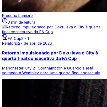
Frederic Lumiere
3 min de leitura
FA Cup
2
-
1
Relatorio
27 de abr. de 2026
Retorno impulsionado por Doku leva o City à
quarta final consecutiva da FA Cup
Manchester City 21 Southampton e Guardiola está
voltando a Wembley para uma quarta final consecutiva
da FA Cup após uma semifinal de sábado ...