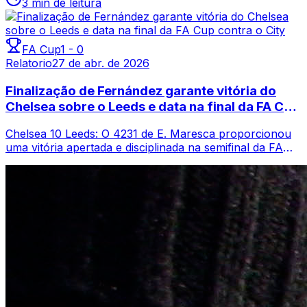
3 min de leitura
FA Cup
1
-
0
Relatorio
27 de abr. de 2026
Finalização de Fernández garante vitória do
Chelsea sobre o Leeds e data na final da FA Cup
contra o City
Chelsea 10 Leeds: O 4231 de E. Maresca proporcionou
uma vitória apertada e disciplinada na semifinal da FA
Cup em Wembley, com Enzo Fernánde...