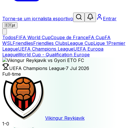
Torne-se um jornalista esportivo
Entrar
🇧🇷
pt
Todos
FIFA World Cup
Coupe de France
FA Cup
FA
WSL
Friendlies
Friendlies Clubs
League Cup
Ligue 1
Premier
League
UEFA Champions League
UEFA Europa
League
World Cup - Qualification Europe
UEFA Champions League
·
7 Jul 2026
Full-time
Vikingur Reykjavik
1
-
0