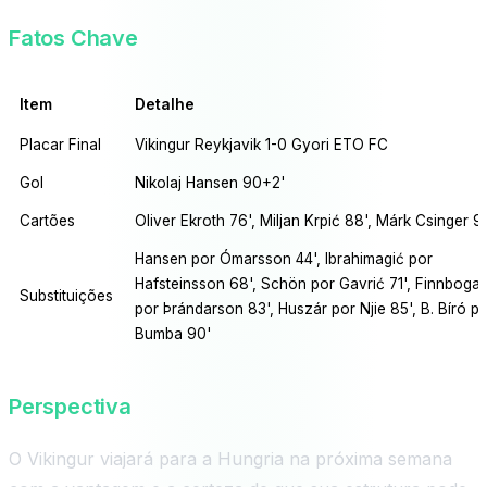
Fatos Chave
Item
Detalhe
Placar Final
Vikingur Reykjavik 1-0 Gyori ETO FC
Gol
Nikolaj Hansen 90+2'
Cartões
Oliver Ekroth 76', Miljan Krpić 88', Márk Csinger 
Hansen por Ómarsson 44', Ibrahimagić por
Hafsteinsson 68', Schön por Gavrić 71', Finnboga
Substituições
por Þrándarson 83', Huszár por Njie 85', B. Bíró p
Bumba 90'
Perspectiva
O Vikingur viajará para a Hungria na próxima semana