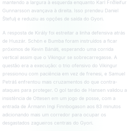
mantendo a largura à esquerda enquanto Karl Friðleifur
Gunnarsson avançava à direita. Isso prendeu Daniel
Štefulj e reduziu as opções de saída do Gyori.
A resposta de Király foi estreitar a linha defensiva atrás
de Huszár. Schön e Bumba foram instruídos a ficar
próximos de Kevin Bánáti, esperando uma corrida
vertical assim que o Vikingur se sobrecarregasse. A
questão era a execução: o trio ofensivo do Vikingur
pressionou com paciência em vez de frenesi, e Samuel
Petráš enfrentou mais cruzamentos do que contra-
ataques para proteger. O gol tardio de Hansen validou a
insistência de Ottesen em um jogo de posse, com a
entrada de Ármann Ingi Finnbogason aos 83 minutos
adicionando mais um corredor para ocupar os
desgastados zagueiros centrais do Gyori.