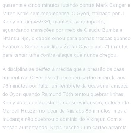
quarenta e cinco minutos lutando contra Márk Csinger e
Miljan Krpić sem recompensa. O Gyori, treinado por J.
Király em um 4-2-3-1, manteve-se compacto,
aguardando transições por meio de Claudiu Bumba e
Nfansu Njie, e depois olhou para pernas frescas quando
Szabolcs Schön substituiu Željko Gavrić aos 71 minutos
para tentar uma contra-ataque que nunca chegou.
A disciplina se desfez à medida que a pressão da casa
aumentava. Oliver Ekroth recebeu cartão amarelo aos
76 minutos por falta, um lembrete da ocasional ameaça
do Gyori quando Rajmund Tóth tentou quebrar linhas.
Király dobrou a aposta no conservadorismo, colocando
Marcell Huszár no lugar de Njie aos 85 minutos, mas a
mudança não quebrou o domínio do Vikingur. Com a
tensão aumentando, Krpić recebeu um cartão amarelo