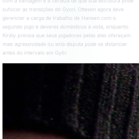
com a vantagem e a certeza de que sua estrutura pode
sufocar as transições do Gyori. Ottesen agora deve
gerenciar a carga de trabalho de Hansen com o
segundo jogo e deveres domésticos à vista, enquanto
Király precisa que seus jogadores pelas alas ofereçam
mais agressividade ou esta disputa pode se distanciar
antes do intervalo em Győr.