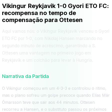
Vikingur Reykjavik 1-0 Gyori ETO FC:
recompensa no tempo de
compensação para Ottesen
Aqui vamos nós: o Vikingur Reykjavik venceu o Gyori
ETO FC por 1-0, com Nikolaj Hansen marcando no
segundo minuto de acréscimo, garantindo a S.
Ottesen uma vantagem no primeiro jogo em
Reykjavík e um colchão para levar à Hungria.
Narrativa da Partida
O Vikingur começou em um 4-3-3 e controlou o ritmo,
mas o plano sofreu um golpe precoce quando Elías Már
Ómarsson teve que sair aos 44 minutos. Ottesen
recorreu a Hansen, e o substituto passou os próximos