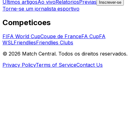
Ultimos artigos
Ao vivo
Relatorios
Previas
Inscrever-se
Torne-se um jornalista esportivo
Competicoes
FIFA World Cup
Coupe de France
FA Cup
FA
WSL
Friendlies
Friendlies Clubs
©
2026
Match Central.
Todos os direitos reservados.
Privacy Policy
Terms of Service
Contact Us