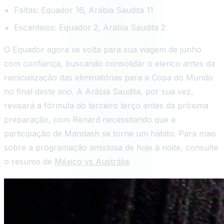
Faltas: Equador 16, Arábia Saudita 11
Escanteios: Equador 2, Arábia Saudita 2
O Equador agora se volta para sua viagem de junho
com confiança, buscando consolidar o elenco antes da
reinicialização das eliminatórias para a Copa do Mundo
no final deste ano. A Arábia Saudita, por sua vez,
revisará a fórmula do terceiro terço antes da próxima
preparação, com Renard necessitando que a
participação de Mandash se torne um hábito. Para mais
sobre a programação amistosa de hoje à noite, consulte
o resumo de
México vs Austrália
.