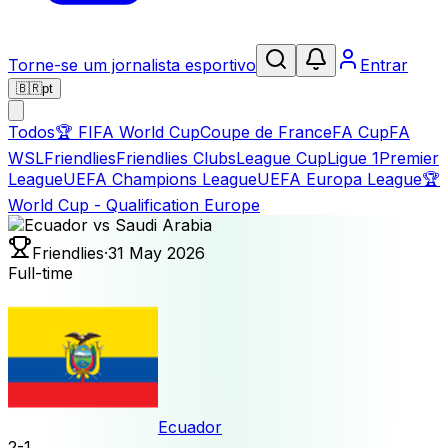
Torne-se um jornalista esportivo
Entrar
🇧🇷
pt
Todos
🏆
FIFA World Cup
Coupe de France
FA Cup
FA
WSL
Friendlies
Friendlies Clubs
League Cup
Ligue 1
Premier
League
UEFA Champions League
UEFA Europa League
🏆
World Cup - Qualification Europe
Friendlies
·
31 May 2026
Full-time
Ecuador
2
-
1