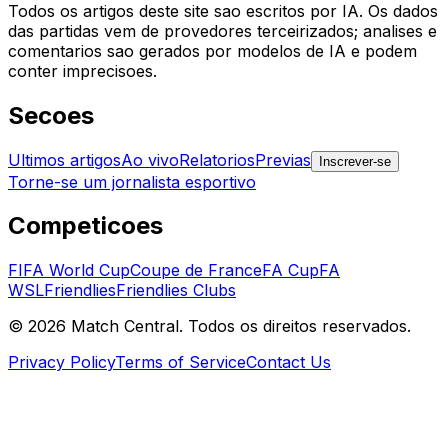
Todos os artigos deste site sao escritos por IA. Os dados
das partidas vem de provedores terceirizados; analises e
comentarios sao gerados por modelos de IA e podem
conter imprecisoes.
Secoes
Ultimos artigos
Ao vivo
Relatorios
Previas
Inscrever-se
Torne-se um jornalista esportivo
Competicoes
FIFA World Cup
Coupe de France
FA Cup
FA
WSL
Friendlies
Friendlies Clubs
©
2026
Match Central.
Todos os direitos reservados.
Privacy Policy
Terms of Service
Contact Us