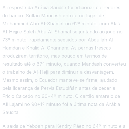
A resposta da Arábia Saudita foi adicionar corredores
do banco. Sultan Mandash entrou no lugar de
Mohammed Abu Al-Shamat no 62º minuto, com Ala'a
Al-Hejji e Saleh Abu Al-Shamat se juntando ao jogo no
73º minuto, rapidamente seguidos por Abdullah Al
Hamdan e Khalid Al Ghannam. As pernas frescas
produziram território, mas pouco em termos de
resultado até o 87º minuto, quando Mandash converteu
o trabalho de Al-Hejji para diminuir a desvantagem.
Mesmo assim, o Equador manteve-se firme, ajudado
pela liderança de Pervis Estupiñán antes de ceder a
Fricio Caicedo no 90+4º minuto. O cartão amarelo de
Ali Lajami no 90+1º minuto foi a última nota da Arábia
Saudita.
A saída de Yeboah para Kendry Páez no 64º minuto e a