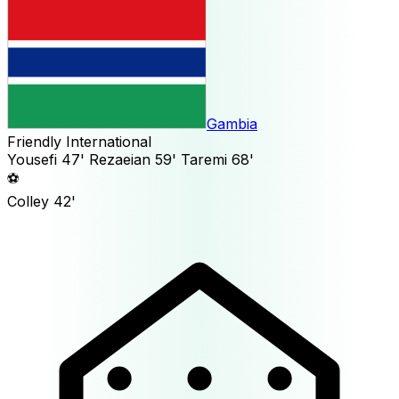
Gambia
Friendly International
Yousefi
47'
Rezaeian
59'
Taremi
68'
⚽
Colley
42'