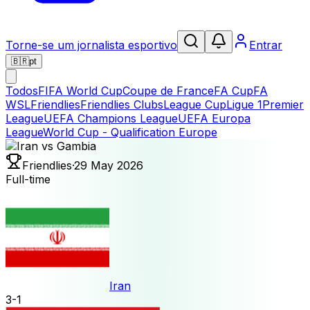
Torne-se um jornalista esportivo
Entrar
🇧🇷
pt
Todos
FIFA World Cup
Coupe de France
FA Cup
FA
WSL
Friendlies
Friendlies Clubs
League Cup
Ligue 1
Premier
League
UEFA Champions League
UEFA Europa
League
World Cup - Qualification Europe
Friendlies
·
29 May 2026
Full-time
Iran
3
-
1