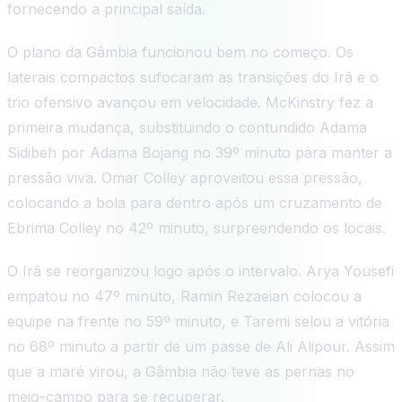
fornecendo a principal saída.
O plano da Gâmbia funcionou bem no começo. Os
laterais compactos sufocaram as transições do Irã e o
trio ofensivo avançou em velocidade. McKinstry fez a
primeira mudança, substituindo o contundido Adama
Sidibeh por Adama Bojang no 39º minuto para manter a
pressão viva. Omar Colley aproveitou essa pressão,
colocando a bola para dentro após um cruzamento de
Ebrima Colley no 42º minuto, surpreendendo os locais.
O Irã se reorganizou logo após o intervalo. Arya Yousefi
empatou no 47º minuto, Ramin Rezaeian colocou a
equipe na frente no 59º minuto, e Taremi selou a vitória
no 68º minuto a partir de um passe de Ali Alipour. Assim
que a maré virou, a Gâmbia não teve as pernas no
meio-campo para se recuperar.