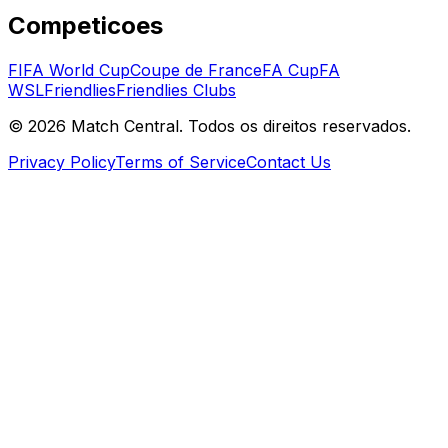
Competicoes
FIFA World Cup
Coupe de France
FA Cup
FA
WSL
Friendlies
Friendlies Clubs
©
2026
Match Central.
Todos os direitos reservados.
Privacy Policy
Terms of Service
Contact Us