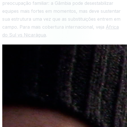
preocupação familiar: a Gâmbia pode desestabilizar
equipes mais fortes em momentos, mas deve sustentar
sua estrutura uma vez que as substituições entrem em
campo. Para mais cobertura internacional, veja
África
do Sul vs Nicarágua
.