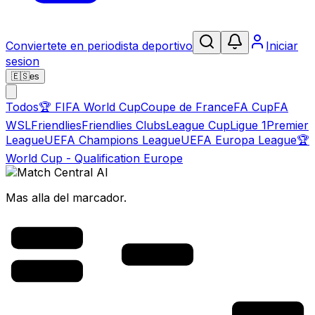
Conviertete en periodista deportivo
Iniciar
sesion
🇪🇸
es
Todos
🏆
FIFA World Cup
Coupe de France
FA Cup
FA
WSL
Friendlies
Friendlies Clubs
League Cup
Ligue 1
Premier
League
UEFA Champions League
UEFA Europa League
🏆
World Cup - Qualification Europe
Mas alla del marcador.