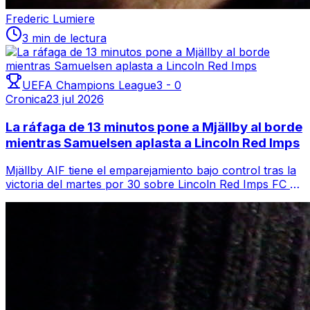
Frederic Lumiere
3 min de lectura
UEFA Champions League
3
-
0
Cronica
23 jul 2026
La ráfaga de 13 minutos pone a Mjällby al borde
mientras Samuelsen aplasta a Lincoln Red Imps
Mjällby AIF tiene el emparejamiento bajo control tras la
victoria del martes por 30 sobre Lincoln Red Imps FC en
Strandvallen, un resultado ...