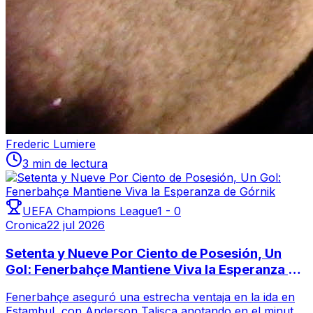
Frederic Lumiere
3 min de lectura
UEFA Champions League
1
-
0
Cronica
22 jul 2026
Setenta y Nueve Por Ciento de Posesión, Un
Gol: Fenerbahçe Mantiene Viva la Esperanza de
Górnik
Fenerbahçe aseguró una estrecha ventaja en la ida en
Estambul, con Anderson Talisca anotando en el minuto