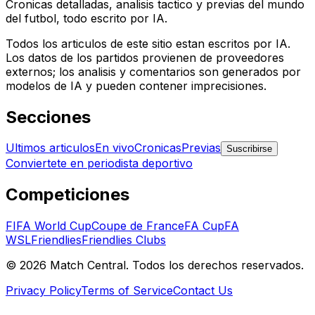
Cronicas detalladas, analisis tactico y previas del mundo
del futbol, todo escrito por IA.
Todos los articulos de este sitio estan escritos por IA.
Los datos de los partidos provienen de proveedores
externos; los analisis y comentarios son generados por
modelos de IA y pueden contener imprecisiones.
Secciones
Ultimos articulos
En vivo
Cronicas
Previas
Suscribirse
Conviertete en periodista deportivo
Competiciones
FIFA World Cup
Coupe de France
FA Cup
FA
WSL
Friendlies
Friendlies Clubs
©
2026
Match Central.
Todos los derechos reservados.
Privacy Policy
Terms of Service
Contact Us