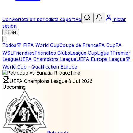
Conviertete en periodista deportivo
Iniciar
sesion
🇪🇸
es
Todos
🏆
FIFA World Cup
Coupe de France
FA Cup
FA
WSL
Friendlies
Friendlies Clubs
League Cup
Ligue 1
Premier
League
UEFA Champions League
UEFA Europa League
🏆
World Cup - Qualification Europe
UEFA Champions League
·
8 Jul 2026
Upcoming
Petrocub