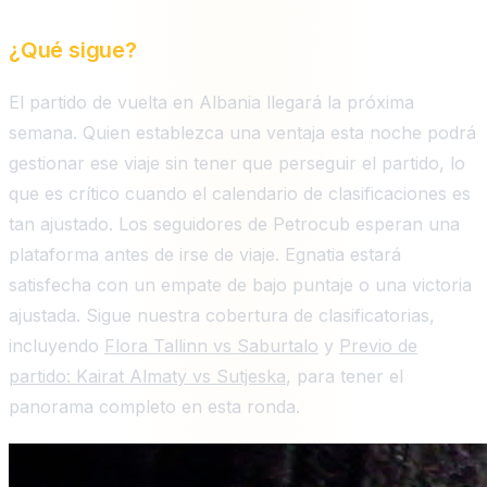
¿Qué sigue?
El partido de vuelta en Albania llegará la próxima
semana. Quien establezca una ventaja esta noche podrá
gestionar ese viaje sin tener que perseguir el partido, lo
que es crítico cuando el calendario de clasificaciones es
tan ajustado. Los seguidores de Petrocub esperan una
plataforma antes de irse de viaje. Egnatia estará
satisfecha con un empate de bajo puntaje o una victoria
ajustada. Sigue nuestra cobertura de clasificatorias,
incluyendo
Flora Tallinn vs Saburtalo
y
Previo de
partido: Kairat Almaty vs Sutjeska
, para tener el
panorama completo en esta ronda.