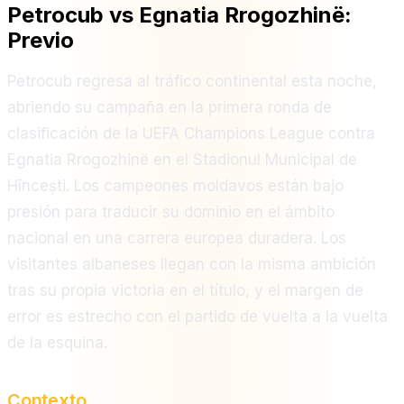
Petrocub vs Egnatia Rrogozhinë:
Previo
Petrocub regresa al tráfico continental esta noche,
abriendo su campaña en la primera ronda de
clasificación de la UEFA Champions League contra
Egnatia Rrogozhinë en el Stadionul Municipal de
Hîncești. Los campeones moldavos están bajo
presión para traducir su dominio en el ámbito
nacional en una carrera europea duradera. Los
visitantes albaneses llegan con la misma ambición
tras su propia victoria en el título, y el margen de
error es estrecho con el partido de vuelta a la vuelta
de la esquina.
Contexto