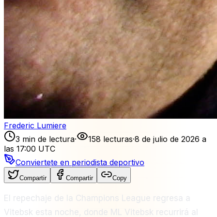
Frederic Lumiere
3 min de lectura
·
158 lecturas
·
8 de julio de 2026 a
las 17:00 UTC
Conviertete en periodista deportivo
Compartir
Compartir
Copy
El repechaje de la Champions League regresa a
Vitebsk esta noche, donde ML Vitebsk recurrirá al