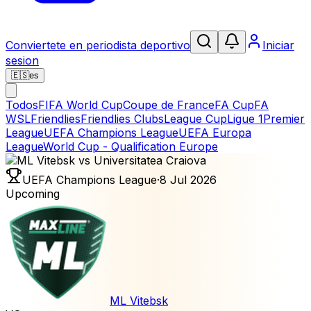
Conviertete en periodista deportivo
Iniciar
sesion
🇪🇸
es
Todos
FIFA World Cup
Coupe de France
FA Cup
FA
WSL
Friendlies
Friendlies Clubs
League Cup
Ligue 1
Premier
League
UEFA Champions League
UEFA Europa
League
World Cup - Qualification Europe
UEFA Champions League
·
8 Jul 2026
Upcoming
ML Vitebsk