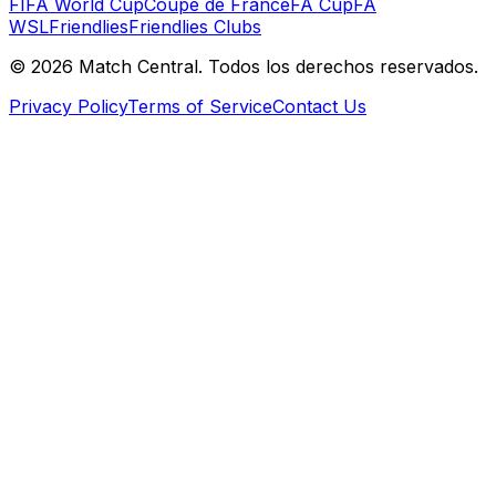
FIFA World Cup
Coupe de France
FA Cup
FA
WSL
Friendlies
Friendlies Clubs
©
2026
Match Central.
Todos los derechos reservados.
Privacy Policy
Terms of Service
Contact Us