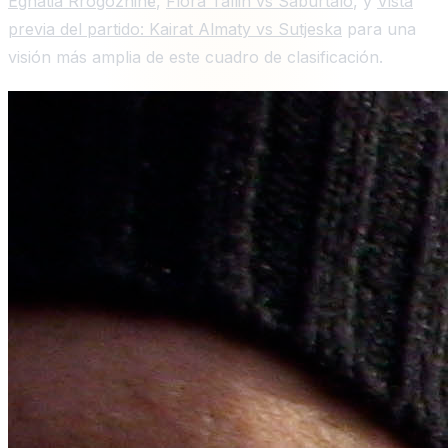
Egnatia Rrogozhinë
,
Flora Tallin vs Saburtalo
, y
Vista
previa del partido: Kairat Almaty vs Sutjeska
para una
visión más amplia de este cuadro de clasificación.