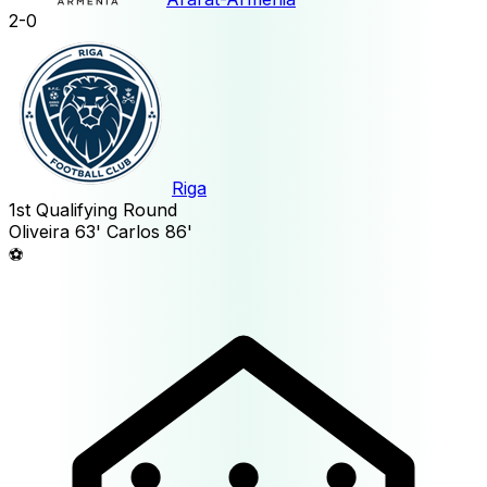
2
-
0
Riga
1st Qualifying Round
Oliveira
63'
Carlos
86'
⚽