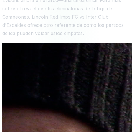
Zviedris ahora en el arco—una tarea difícil. Para más
sobre el revuelo en las eliminatorias de la Liga de
Campeones,
Lincoln Red Imps FC vs Inter Club
d'Escaldes
ofrece otro referente de cómo los partidos
de ida pueden volcar estos empates.