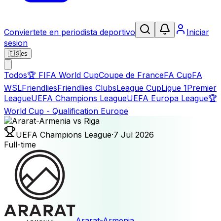
Conviertete en periodista deportivo
Iniciar
sesion
🇪🇸
es
Todos
🏆
FIFA World Cup
Coupe de France
FA Cup
FA
WSL
Friendlies
Friendlies Clubs
League Cup
Ligue 1
Premier
League
UEFA Champions League
UEFA Europa League
🏆
World Cup - Qualification Europe
UEFA Champions League
·
7 Jul 2026
Full-time
Ararat-Armenia