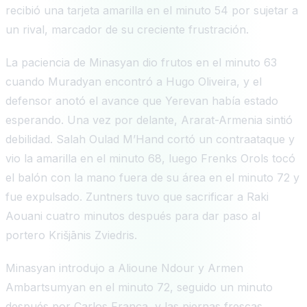
recibió una tarjeta amarilla en el minuto 54 por sujetar a
un rival, marcador de su creciente frustración.
La paciencia de Minasyan dio frutos en el minuto 63
cuando Muradyan encontró a Hugo Oliveira, y el
defensor anotó el avance que Yerevan había estado
esperando. Una vez por delante, Ararat-Armenia sintió
debilidad. Salah Oulad M’Hand cortó un contraataque y
vio la amarilla en el minuto 68, luego Frenks Orols tocó
el balón con la mano fuera de su área en el minuto 72 y
fue expulsado. Zuntners tuvo que sacrificar a Raki
Aouani cuatro minutos después para dar paso al
portero Krišjānis Zviedris.
Minasyan introdujo a Alioune Ndour y Armen
Ambartsumyan en el minuto 72, seguido un minuto
después por Carlos França, y las piernas frescas