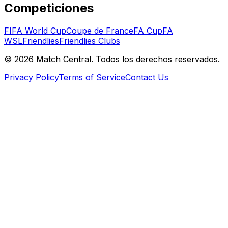
Competiciones
FIFA World Cup
Coupe de France
FA Cup
FA
WSL
Friendlies
Friendlies Clubs
©
2026
Match Central.
Todos los derechos reservados.
Privacy Policy
Terms of Service
Contact Us