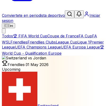
Conviertete en periodista deportivo
Iniciar
sesion
🇪🇸
es
Todos
🏆
FIFA World Cup
Coupe de France
FA Cup
FA
WSL
Friendlies
Friendlies Clubs
League Cup
Ligue 1
Premier
League
UEFA Champions League
UEFA Europa League
🏆
World Cup - Qualification Europe
Friendlies
·
31 May 2026
Upcoming
Switzerland