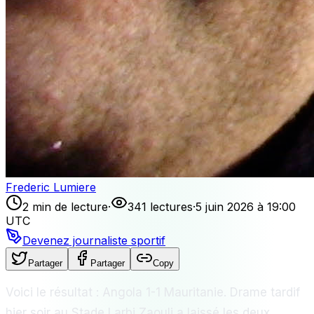
Frederic Lumiere
2 min de lecture
·
341 lectures
·
5 juin 2026 à 19:00
UTC
Devenez journaliste sportif
Partager
Partager
Copy
Voici le résultat : Angola 1-1 Mauritanie. Drame tardif
hier soir au Stade Larbi Zaouli a laissé les deux