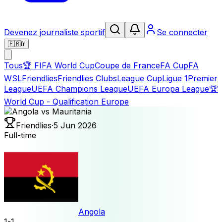
Devenez journaliste sportif
Se connecter
🇫🇷
fr
Tous
🏆
FIFA World Cup
Coupe de France
FA Cup
FA
WSL
Friendlies
Friendlies Clubs
League Cup
Ligue 1
Premier
League
UEFA Champions League
UEFA Europa League
🏆
World Cup - Qualification Europe
Friendlies
·
5 Jun 2026
Full-time
Angola
1
-
1