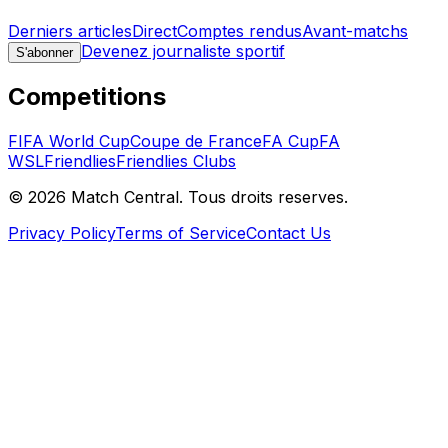
Derniers articles
Direct
Comptes rendus
Avant-matchs
Devenez journaliste sportif
S'abonner
Competitions
FIFA World Cup
Coupe de France
FA Cup
FA
WSL
Friendlies
Friendlies Clubs
©
2026
Match Central.
Tous droits reserves.
Privacy Policy
Terms of Service
Contact Us