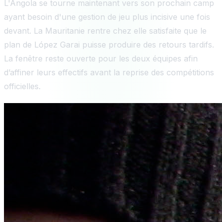
L'Angola se tourne maintenant vers son prochain camp
ayant besoin d'une gestion de jeu plus incisive une fois
devant. La Mauritanie rentre chez elle satisfaite que le
plan de López Garai puisse produire des retours tardifs.
La fenêtre reste ouverte pour les deux équipes afin
d’affiner leurs effectifs avant la reprise des compétitions
officielles.