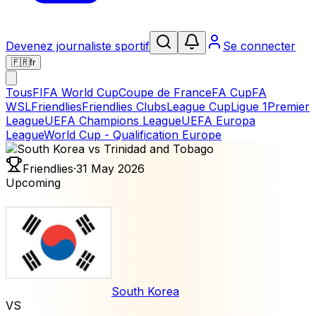
Devenez journaliste sportif
Se connecter
🇫🇷
fr
Tous
FIFA World Cup
Coupe de France
FA Cup
FA
WSL
Friendlies
Friendlies Clubs
League Cup
Ligue 1
Premier
League
UEFA Champions League
UEFA Europa
League
World Cup - Qualification Europe
Friendlies
·
31 May 2026
Upcoming
South Korea
VS