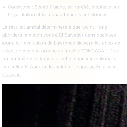
Conditions : Soirée fraîche, air raréfié, emphase sur
l'hydratation et les échauffements échelonnés
Le résultat amical déterminera à quel point Hong
abordera le match contre El Salvador dans quelques
jours, et l'évaluation de Lawrence dictsera les choix de
sélection avant la prochaine fenêtre CONCACAF. Pour
un contexte plus large sur cette étape internationale,
consultez le
Aperçu du match
et le
aperçu Écosse vs
Curaçao
.