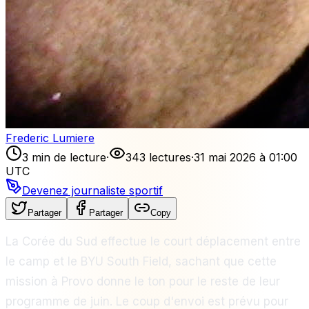
Frederic Lumiere
3 min de lecture
·
343 lectures
·
31 mai 2026 à 01:00
UTC
Devenez journaliste sportif
Partager
Partager
Copy
La Corée du Sud effectue le court déplacement entre
le camp et le BYU South Field, sachant que cette
mission à Provo donne le ton pour le reste de leur
programme de juin. Le coup d'envoi est prévu pour