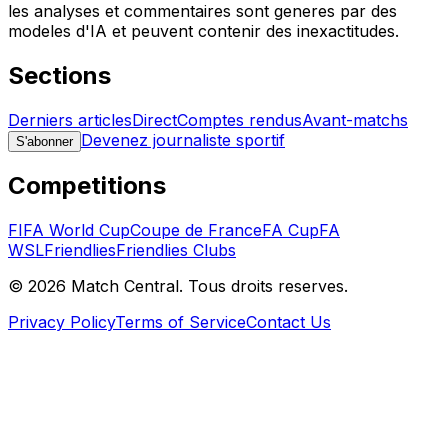
les analyses et commentaires sont generes par des
modeles d'IA et peuvent contenir des inexactitudes.
Sections
Derniers articles
Direct
Comptes rendus
Avant-matchs
Devenez journaliste sportif
S'abonner
Competitions
FIFA World Cup
Coupe de France
FA Cup
FA
WSL
Friendlies
Friendlies Clubs
©
2026
Match Central.
Tous droits reserves.
Privacy Policy
Terms of Service
Contact Us