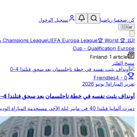
كن صحفيا رياضيا
تسجيل الدخول
🇸🇦
ar
الكل
🏆
World
🏆
UEFA Europa League
 Champions League
Cup - Qualification Europe
Finland
·
1
article
مسح الفلتر
Friendlies
4
-
0
تقرير المباراة
1 يونيو 2026
أونداف يثبت نفسه في خطة ناجلسمان بعد سحق فنلندا 4-0
دمرت ألمانيا فنلندا 40 في ماينز ليلة الأحد، مستخدمة المباراة الودية كاختبار عملي للهجوم المعاد تشكيله لجوليان ناجلسمان، مما يبرز مدى سرعة تأ...