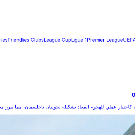
lies
Friendlies Clubs
League Cup
Ligue 1
Premier League
UEFA