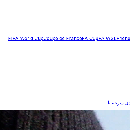
FIFA World Cup
Coupe de France
FA Cup
FA WSL
Friend